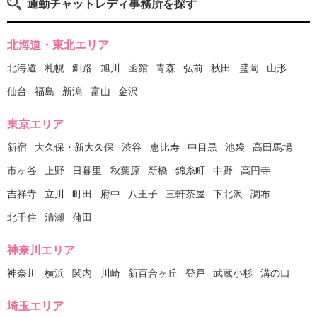
通勤チャットレディ事務所を探す
北海道・東北エリア
北海道
札幌
釧路
旭川
函館
青森
弘前
秋田
盛岡
山形
仙台
福島
新潟
富山
金沢
東京エリア
新宿
大久保・新大久保
渋谷
恵比寿
中目黒
池袋
高田馬場
市ヶ谷
上野
日暮里
秋葉原
新橋
錦糸町
中野
高円寺
吉祥寺
立川
町田
府中
八王子
三軒茶屋
下北沢
調布
北千住
清瀬
蒲田
神奈川エリア
神奈川
横浜
関内
川崎
新百合ヶ丘
登戸
武蔵小杉
溝の口
埼玉エリア