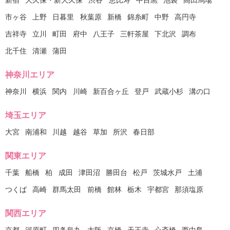
市ヶ谷
上野
日暮里
秋葉原
新橋
錦糸町
中野
高円寺
吉祥寺
立川
町田
府中
八王子
三軒茶屋
下北沢
調布
北千住
清瀬
蒲田
神奈川エリア
神奈川
横浜
関内
川崎
新百合ヶ丘
登戸
武蔵小杉
溝の口
埼玉エリア
大宮
南浦和
川越
越谷
草加
所沢
春日部
関東エリア
千葉
船橋
柏
成田
津田沼
勝田台
松戸
茨城水戸
土浦
つくば
高崎
群馬太田
前橋
館林
栃木
宇都宮
那須塩原
関西エリア
京都
河原町
四条烏丸
大阪
京橋
天王寺
心斎橋
西中島