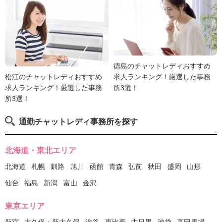
徳島のチャットレディおすすめ
松江のチャットレディおすすめ
求人ランキング！厳選した事務
求人ランキング！厳選した事務
所3選！
所3選！
通勤チャットレディ事務所を探す
北海道・東北エリア
北海道
札幌
釧路
旭川
函館
青森
弘前
秋田
盛岡
山形
仙台
福島
新潟
富山
金沢
東京エリア
新宿
大久保・新大久保
渋谷
恵比寿
中目黒
池袋
高田馬場